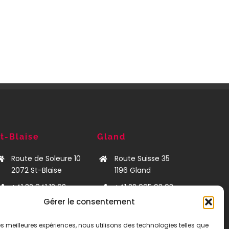
t-Blaise
Gland
Route de Soleure 10
Route Suisse 35
2072
St-Blaise
1196 Gland
+41 32 841 12 63
+41 22 995 93 93
Gérer le consentement
neuchatel@bat-
leman@bat-
mann.ch
mann.ch
 les meilleures expériences, nous utilisons des technologies telles que