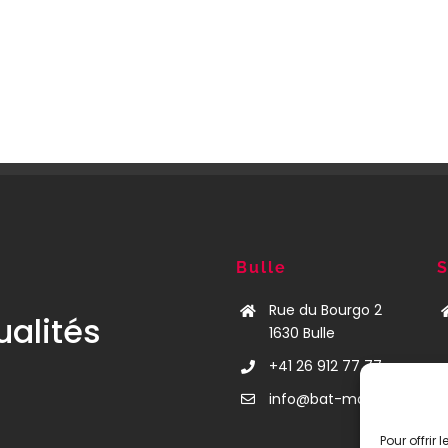
Bulle
S
Rue du Bourgo 2
ualités
1630 Bulle
+41 26 912 77 77
info@bat-mann.ch
Pour offrir