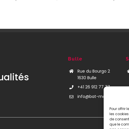
Bulle
S
Rue du Bourgo 2
ualités
1630 Bulle
+41 26 912 77 77
info@bat-mann.ch
Pour offrir
les cookies
de consenti
que le comp