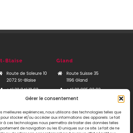
t-Blaise
Gland
Route de Soleure 10
Route Suisse 35
2072
St-Blaise
1196 Gland
+41 32 841 12 63
+41 22 995 93 93
Gérer le consentement
neuchatel@bat-
leman@bat-
mann.ch
mann.ch
 les meilleures expériences, nous utilisons des technologies telles que
 pour stocker et/ou accéder aux informations des appareils. Le fait
r à ces technologies nous permettra de traiter des données telles
ortement de navigation ou les ID uniques sur ce site. Le fait de ne