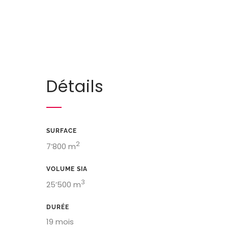
Détails
SURFACE
2
7’800 m
VOLUME SIA
3
25’500 m
DURÉE
19 mois