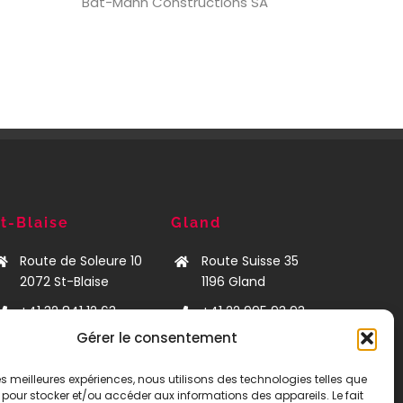
Bat-Mann Constructions SA
t-Blaise
Gland
Route de Soleure 10
Route Suisse 35
2072
St-Blaise
1196 Gland
+41 32 841 12 63
+41 22 995 93 93
Gérer le consentement
neuchatel@bat-
leman@bat-
mann.ch
mann.ch
 les meilleures expériences, nous utilisons des technologies telles que
 pour stocker et/ou accéder aux informations des appareils. Le fait