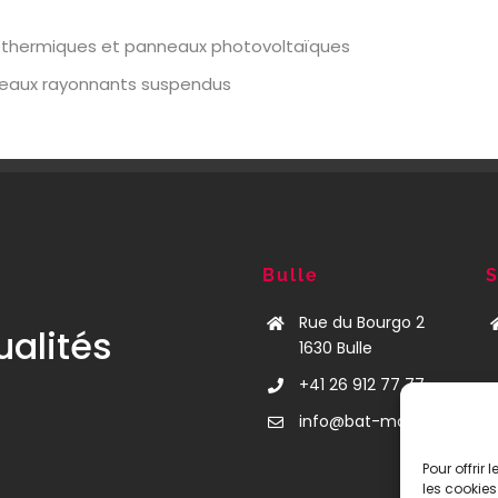
othermiques et panneaux photovoltaïques
neaux rayonnants suspendus
Bulle
S
Rue du Bourgo 2
ualités
1630 Bulle
+41 26 912 77 77
info@bat-mann.ch
Pour offrir
les cookies