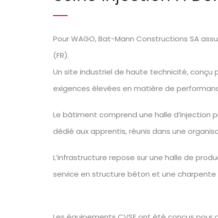
Pour WAGO, Bat-Mann Constructions SA assure 
(FR).
Un site industriel de haute technicité, conçu
exigences élevées en matière de performance,
Le bâtiment comprend une halle d’injection p
dédié aux apprentis, réunis dans une organisat
L’infrastructure repose sur une halle de pro
service en structure béton et une charpente 
Les équipements CVSE ont été conçus pour ac