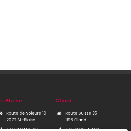
t-Blaise
Gland
Route de Soleure 10
Route Suisse 35
2072
St-Blaise
1196 Gland
+41 32 841 12 63
+41 22 995 93 93